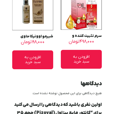
سرم تثبیت کننده و
شیرمو اوونیکا حاوی
محافظت کننده رنگ مو
۴۹۸,۰۰۰
تومان
پروتئین هیدرولیز شده
۱۹۸,۰۰۰
تومان
اوونیکا حجم 110 میلی لیتر
شیر (بعد از حمام) حجم
120 میلی لیتر
افزودن به
افزودن به
سبد خرید
سبد خرید
دیدگاهها
هیچ دیدگاهی برای این محصول نوشته نشده است.
اولین نفری باشید که دیدگاهی را ارسال می کنید
برای “کانتور مایع پیزاول (Pizoval) حجم ۳۵