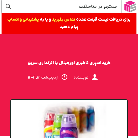
برای دریافت لیست قیمت عمده
تماس بگیرید
و یا به
پشتیبانی واتساپ
پیام دهید
خرید اسپری تاخیری اورجینال با اثرگذاری سریع
نویسنده
اردیبهشت 13, 1404